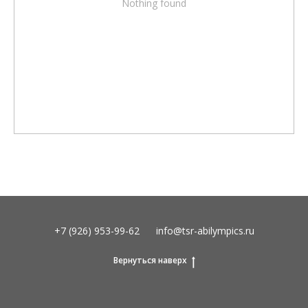
Nothing found
+7 (926) 953-99-62
info@tsr-abilympics.ru
Вернуться наверх