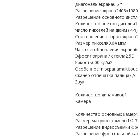
Диагональ экрана6.6 "
Разрешение экрана2408x1080
Разрешение основного дисп
Количество цветов дисплея1
Число пикселей на дюйм (PPI)
Соотношение сторон экрана2
Размер пикселя0.64 мкм
Частота обновления экрана6
Эффект экрана / стекла2.5D
Яркость600 кд/м2
Особенности экранаmultitouc
Сканер отпечатка пальцаДА
Звук
Количество динамиков1
Камера
Количество основных камер
Размер матрицы камеры1/2,7
Разрешение видеосъемки фр
Разрешение фронтальной ка