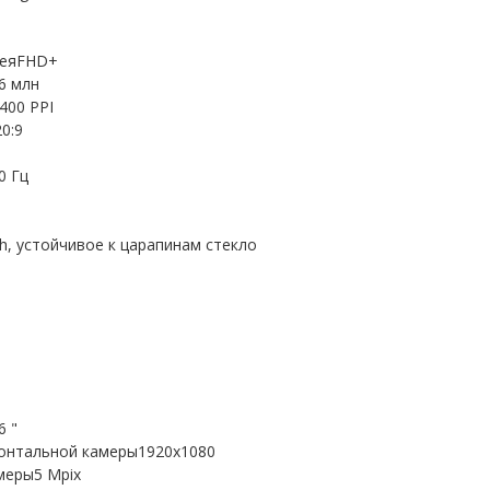
леяFHD+
6 млн
400 PPI
0:9
0 Гц
h, устойчивое к царапинам стекло
1
6 "
онтальной камеры1920x1080
меры5 Mpix