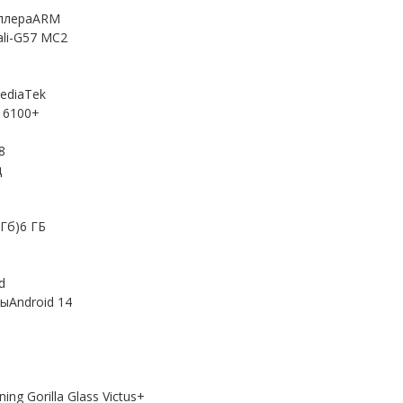
оллераARM
li-G57 MC2
ediaTek
 6100+
8
ц
Гб)6 ГБ
d
ыAndroid 14
ng Gorilla Glass Victus+