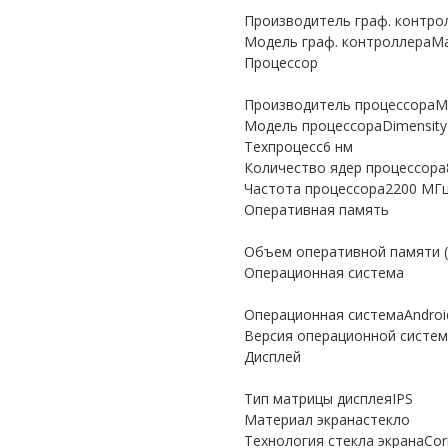
Производитель граф. контр
Модель граф. контроллераMa
Процессор
Производитель процессораM
Модель процессораDimensity
Техпроцесс6 нм
Количество ядер процессора
Частота процессора2200 МГ
Оперативная память
Объем оперативной памяти (
Операционная система
Операционная системаAndroi
Версия операционной систем
Дисплей
Тип матрицы дисплеяIPS
Материал экранастекло
Технология стекла экранаCorni