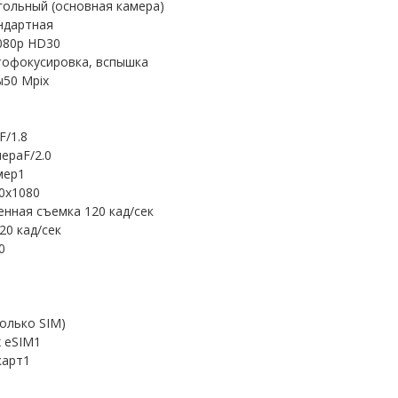
ольный (основная камера)
ндартная
080p HD30
тофокусировка, вспышка
ы50 Mpix
F/1.8
ераF/2.0
мер1
0x1080
нная съемка 120 кад/сек
20 кад/сек
0
олько SIM)
 eSIM1
карт1