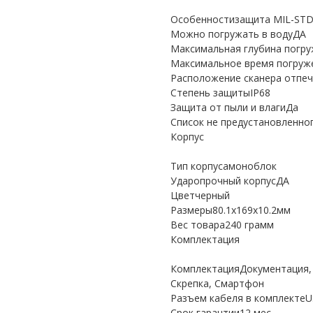
Особенностизащита MIL-STD
Можно погружать в водуДА
Максимальная глубина погру
Максимальное время погруже
Расположение сканера отпеч
Степень защитыIP68
Защита от пыли и влагиДа
Список не предустановленно
Корпус
Тип корпусамоноблок
Ударопрочный корпусДА
Цветчерный
Размеры80.1x169x10.2мм
Вес товара240 грамм
Комплектация
КомплектацияДокументация, 
Скрепка, Смартфон
Разъем кабеля в комплектеUS
Срок гарантии12 мес.