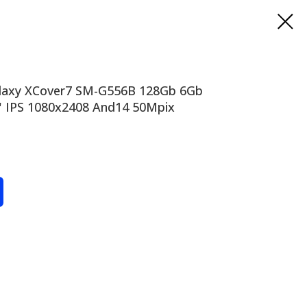
axy XCover7 SM-G556B 128Gb 6Gb
" IPS 1080x2408 And14 50Mpix