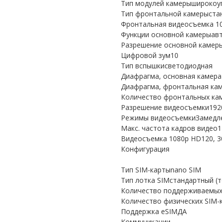
Тип модулей камерыширокоуг
Тип фронтальной камерыста
Фронтальная видеосъемка 1
Функции основной камерыав
Разрешение основной камер
Цифровой зум10
Тип вспышкисветодиодная
Диафрагма, основная камера
Диафрагма, фронтальная кам
Количество фронтальных ка
Разрешение видеосъемки192
Режимы видеосъемкиЗамедле
Макс. частота кадров видео1
Видеосъемка 1080p HD120, 3
Конфигурация
Тип SIM-картыnano SIM
Тип лотка SIMстандартный (т
Количество поддерживаемых
Количество физических SIM-
Поддержка eSIMДА
Коммуникации