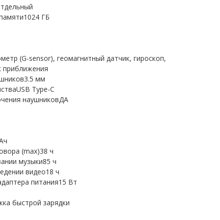
отдельный
памяти1024 ГБ
етр (G-sensor), геомагнитный датчик, гироскоп,
к приближения
шников3.5 мм
йстваUSB Type-C
ючения наушниковДА
Aч
овора (max)38 ч
ании музыки85 ч
едении видео18 ч
даптера питания15 Вт
жка быстрой зарядки