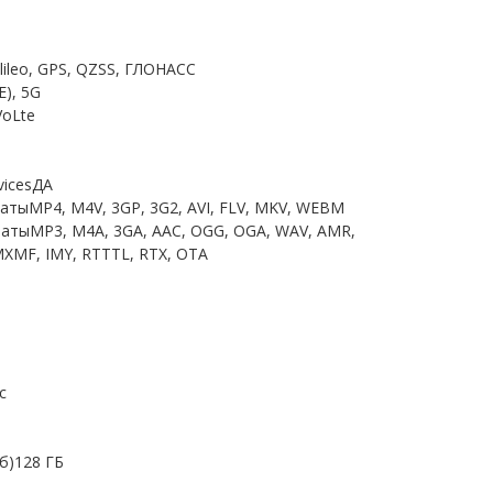
lileo, GPS, QZSS, ГЛОНАСС
E), 5G
VoLte
vicesДА
ыMP4, M4V, 3GP, 3G2, AVI, FLV, MKV, WEBM
тыMP3, M4A, 3GA, AAC, OGG, OGA, WAV, AMR,
MXMF, IMY, RTTTL, RTX, OTA
c
б)128 ГБ