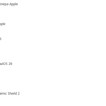
ллера Apple
ple
6
ыiOS 26
mic Shield 2