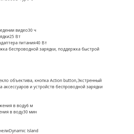
едении видео30 ч
ядки25 Вт
даптера питания40 Вт
жка беспроводной зарядки, поддержка быстрой
ло объектива, кнопка Action button,Экстренный
а аксессуаров и устройств беспроводной зарядки
жения в воду6 м
ния в воду30 мин
елиDynamic Island