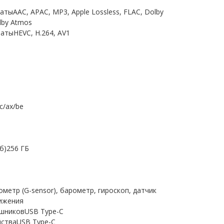
ыAAC, APAC, MP3, Apple Lossless, FLAC, Dolby
Dolby Atmos
тыHEVC, H.264, AV1
c/ax/be
б)256 ГБ
метр (G-sensor), барометр, гироскоп, датчик
ижения
ушниковUSB Type-C
йстваUSB Type-C