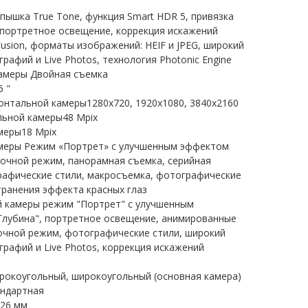
ышка True Tone, функция Smart HDR 5, привязка
 портретное освещение, коррекция искажений
usion, форматы изображений: HEIF и JPEG, широкий
рафий и Live Photos, технология Photonic Engine
амеры Двойная съемка
 "
нтальной камеры1280x720, 1920x1080, 3840x2160
льной камеры48 Mpix
меры18 Mpix
меры Режим «Портрет» с улучшенным эффектом
ночной режим, панорамная съемка, серийная
рафические стили, макросъемка, фотографические
транения эффекта красных глаз
 камеры режим "Портрет" с улучшенным
Глубина", портретное освещение, анимированные
ночной режим, фотографические стили, широкий
рафий и Live Photos, коррекция искажений
рокоугольный, широкоугольный (основная камера)
андартная
ы26 мм