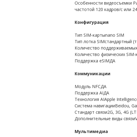
Особенности видеосъемки Ра
частотой 120 кадров/с или 2
Конфигурация
Тип SIM-картыnano SIM
Тип лотка SIMстандартный (т
Количество поддерживаемых
Количество физических SIM-
Поддержка eSIMДА
Коммуникации
Модуль NFCДА
Поддержка AIДА
Технология AIApple Intelligenc
Система навигацииBeidou, Gal
Стандарт связи2G, 3G, 4G (LT
Дополнительные виды связи
Мультимедиа