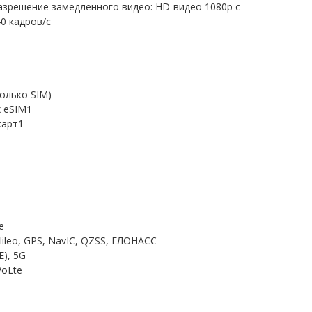
зрешение замедленного видео: HD-видео 1080p c
40 кадров/с
олько SIM)
 eSIM1
карт1
e
ileo, GPS, NavIC, QZSS, ГЛОНАСС
E), 5G
VoLte