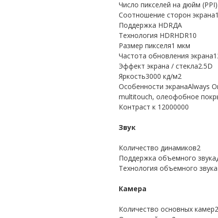
Число пикселей на дюйм (PPI)
Соотношение сторон экрана1
Поддержка HDRДА
Технология HDRHDR10
Размер пикселя1 мкм
Частота обновления экрана1
Эффект экрана / стекла2.5D
Яркость3000 кд/м2
Особенности экранаAlways On 
multitouch, олеофобное покр
Контраст к 12000000
Звук
Количество динамиков2
Поддержка объемного звука
Технология объемного звука
Камера
Количество основных камер