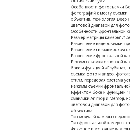
Оптический зум2
Особенности фотосъемки Всп
фотографий к месту съемки,
объектив, технология Deep F
цветовой диапазон для фотог
Особенности фронтальной к
Размер матрицы камеры1/1.56
Разрешение видеосъемки фро
Разрешение сверхширокоуго
Разрешение фронтальной ка
Режимы съемки основной ка
боке и функцией «Глубина», 
съемка фото и видео, фотог
стили, передовая система ус
Режимы съемки фронтальной
эффектом боке и функцией "
смайлики Animoji и Memoji, 
цветовой диапазон для фотог
объектива
Тип модулей камеры сверхши
Тип фронтальной камеры ст
Фокусное расстояние камер