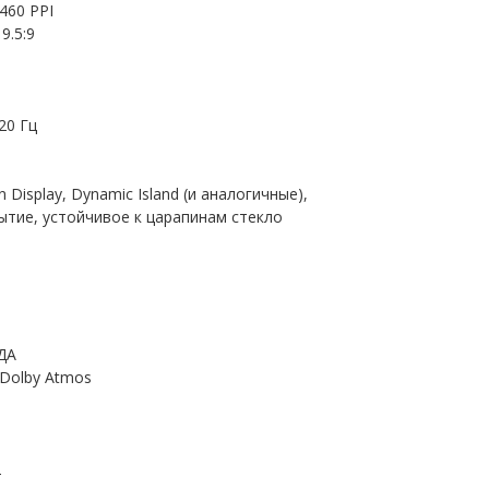
460 PPI
9.5:9
20 Гц
Display, Dynamic Island (и аналогичные),
ытие, устойчивое к царапинам стекло
ДА
Dolby Atmos
2