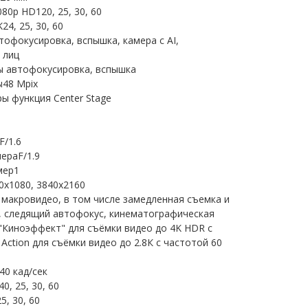
0p HD120, 25, 30, 60
4, 25, 30, 60
офокусировка, вспышка, камера с AI,
 лиц
ы автофокусировка, вспышка
ы48 Mpix
ы функция Center Stage
F/1.6
ераF/1.9
мер1
x1080, 3840x2160
макровидео, в том числе замедленная съемка и
e, следящий автофокус, кинематографическая
"Киноэффект" для съёмки видео до 4K HDR с
Action для съёмки видео до 2.8К с частотой 60
40 кад/сек
, 25, 30, 60
5, 30, 60