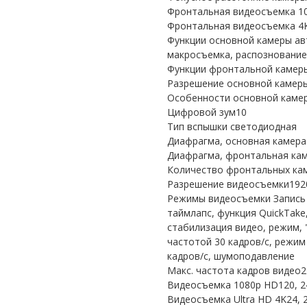
Фронтальная видеосъемка 108
Фронтальная видеосъемка 4K2
Функции основной камеры авт
макросъемка, распознование
Функции фронтальной камер
Разрешение основной камер
Особенности основной камер
Цифровой зум10
Тип вспышки светодиодная
Диафрагма, основная камера
Диафрагма, фронтальная кам
Количество фронтальных ка
Разрешение видеосъемки1920
Режимы видеосъемки Запись 
таймлапс, функция QuickTak
стабилизация видео, режим, 
частотой 30 кадров/с, режим 
кадров/с, шумоподавление
Макс. частота кадров видео2
Видеосъемка 1080p HD120, 240
Видеосъемка Ultra HD 4K24, 2