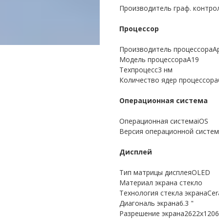
Производитель граф. контро
Процессор
Производитель процессораAp
Модель процессораA19
Техпроцесс3 нм
Количество ядер процессора
Операционная система
Операционная системаiOS
Версия операционной систем
Дисплей
Тип матрицы дисплеяOLED
Материал экрана стекло
Технология стекла экранаCera
Диагональ экрана6.3 "
Разрешение экрана2622x1206