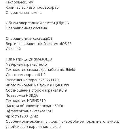
Техпроцесс3 нм
Количество ядер процессора6
Оперативная память
Объем оперативной памяти (Гб)8 ГБ
Операционная система
Операционная системаiOS
Версия операционной системыiOS 26
Дисплей
Тип матрицы дисплеяOLED
Материал экранастекло
Технология стекла экранаCeramic Shield
Диагональ экрана6.1 "
Разрешение экрана2532x1170
Число пикселей на дюйм (PPI)460 PPI
Соотношение сторон экрана19.5:9
Поддержка HDRДА
Технология HDRHDR10
Частота обновления экрана60 Гц
Эффект экрана / стекла2.5D
Яркость1200 кд/м2
Особенности экранаmultitouch, олеофобное покрытие, с челкой,
устойчивое к царапинам стекло