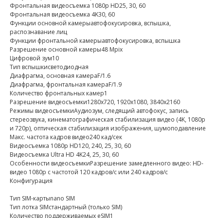
Фронтальная видеосъемка 1080p HD25, 30, 60
Фронтальная видеосъемка 4K30, 60
Функции основной камерыавтофокусировка, вспышка,
распознавание лиц
Функции фронтальной камерыавтофокусировка, вспышка
Разрешение основной камеры48 Mpix
Цифровой зум10
Тип вспышкисветодиодная
Диафрагма, основная камераF/1.6
Диафрагма, фронтальная камераF/1.9
Количество фронтальных камер1
Разрешение видеосъемки1280x720, 1920x1080, 3840x2160
Режимы видеосъемкиАудиозум, следящий автофокус, запись
стереозвука, кинематографическая стабилизация видео (4K, 1080p
и 720p), оптическая стабилизация изображения, шумоподавление
Макс. частота кадров видео240 кад/сек
Видеосъемка 1080p HD120, 240, 25, 30, 60
Видеосъемка Ultra HD 4K24, 25, 30, 60
Особенности видеосъемкиРазрешение замедленного видео: HD-
видео 1080p c частотой 120 кадров/с или 240 кадров/с
Конфигурация
Тип SIM-картыnano SIM
Тип лотка SIMстандартный (только SIM)
Количество поддерживаемых eSIM1