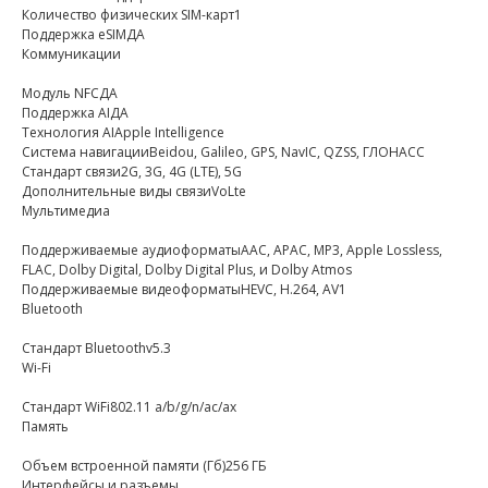
Количество физических SIM-карт1
Поддержка eSIMДА
Коммуникации
Модуль NFCДА
Поддержка AIДА
Технология AIApple Intelligence
Система навигацииBeidou, Galileo, GPS, NavIC, QZSS, ГЛОНАСС
Стандарт связи2G, 3G, 4G (LTE), 5G
Дополнительные виды связиVoLte
Мультимедиа
Поддерживаемые аудиоформатыAAC, APAC, MP3, Apple Lossless,
FLAC, Dolby Digital, Dolby Digital Plus, и Dolby Atmos
Поддерживаемые видеоформатыHEVC, H.264, AV1
Bluetooth
Стандарт Bluetoothv5.3
Wi-Fi
Стандарт WiFi802.11 a/b/g/n/ac/ax
Память
Объем встроенной памяти (Гб)256 ГБ
Интерфейсы и разъемы