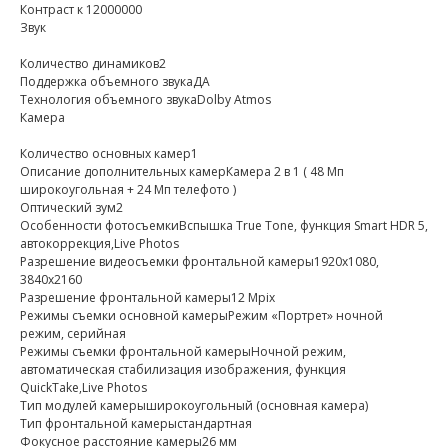
Контраст к 12000000
Звук
Количество динамиков2
Поддержка объемного звукаДА
Технология объемного звукаDolby Atmos
Камера
Количество основных камер1
Описание дополнительных камерКамера 2 в 1 ( 48 Мп
широкоугольная + 24 Мп телефото )
Оптический зум2
Особенности фотосъемкиВспышка True Tone, функция Smart HDR 5,
автокоррекция,Live Photos
Разрешение видеосъемки фронтальной камеры1920x1080,
3840x2160
Разрешение фронтальной камеры12 Mpix
Режимы съемки основной камерыРежим «Портрет» ночной
режим, серийная
Режимы съемки фронтальной камерыНочной режим,
автоматическая стабилизация изображения, функция
QuickTake,Live Photos
Тип модулей камерыширокоугольный (основная камера)
Тип фронтальной камерыстандартная
Фокусное расстояние камеры26 мм