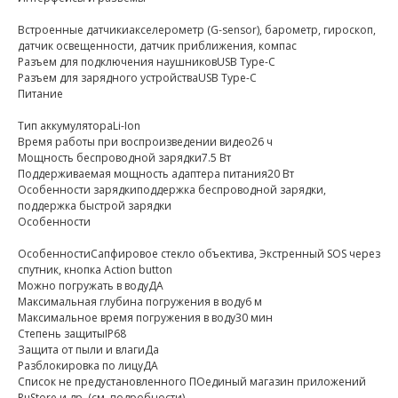
Встроенные датчикиакселерометр (G-sensor), барометр, гироскоп,
датчик освещенности, датчик приближения, компас
Разъем для подключения наушниковUSB Type-C
Разъем для зарядного устройстваUSB Type-C
Питание
Тип аккумулятораLi-Ion
Время работы при воспроизведении видео26 ч
Мощность беспроводной зарядки7.5 Вт
Поддерживаемая мощность адаптера питания20 Вт
Особенности зарядкиподдержка беспроводной зарядки,
поддержка быстрой зарядки
Особенности
ОсобенностиСапфировое стекло объектива, Экстренный SOS через
спутник, кнопка Action button
Можно погружать в водуДА
Максимальная глубина погружения в воду6 м
Максимальное время погружения в воду30 мин
Степень защитыIP68
Защита от пыли и влагиДа
Разблокировка по лицуДА
Список не предустановленного ПОединый магазин приложений
RuStore и др. (см. подробности)