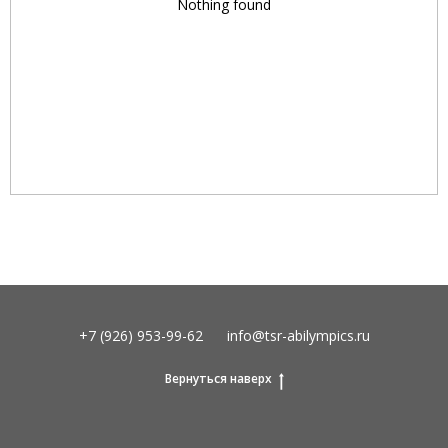
Nothing found
+7 (926) 953-99-62
info@tsr-abilympics.ru
Вернуться наверх