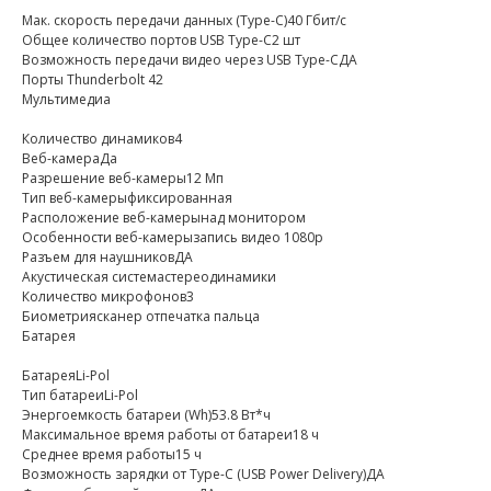
Мак. скорость передачи данных (Type-C)40 Гбит/с
Общее количество портов USB Type-С2 шт
Возможность передачи видео через USB Type-CДА
Порты Thunderbolt 42
Мультимедиа
Количество динамиков4
Веб-камераДа
Разрешение веб-камеры12 Мп
Тип веб-камерыфиксированная
Расположение веб-камерынад монитором
Особенности веб-камерызапись видео 1080p
Разъем для наушниковДА
Акустическая системастереодинамики
Количество микрофонов3
Биометриясканер отпечатка пальца
Батарея
БатареяLi-Pol
Тип батареиLi-Pol
Энергоемкость батареи (Wh)53.8 Вт*ч
Максимальное время работы от батареи18 ч
Среднее время работы15 ч
Возможность зарядки от Type-C (USB Power Delivery)ДА