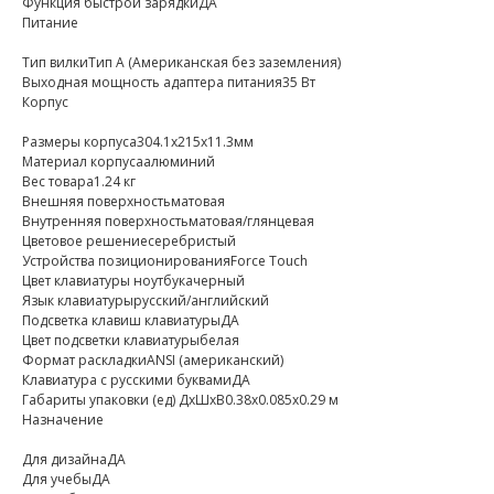
Функция быстрой зарядкиДА
Питание
Тип вилкиТип A (Американская без заземления)
Выходная мощность адаптера питания35 Вт
Корпус
Размеры корпуса304.1x215x11.3мм
Материал корпусаалюминий
Вес товара1.24 кг
Внешняя поверхностьматовая
Внутренняя поверхностьматовая/глянцевая
Цветовое решениесеребристый
Устройства позиционированияForce Touch
Цвет клавиатуры ноутбукачерный
Язык клавиатурырусский/английский
Подсветка клавиш клавиатурыДА
Цвет подсветки клавиатурыбелая
Формат раскладкиANSI (американский)
Клавиатура с русскими буквамиДА
Габариты упаковки (ед) ДхШхВ0.38x0.085x0.29 м
Назначение
Для дизайнаДА
Для учебыДА