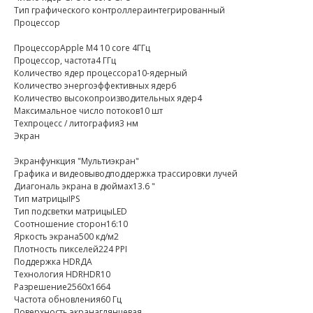
Тип графического контроллераинтегрированный
Процессор
ПроцессорApple M4 10 core 4ГГц
Процессор, частота4 ГГц
Количество ядер процессора10-ядерный
Количество энергоэффективных ядер6
Количество высокопроизводительных ядер4
Максимальное число потоков10 шт
Техпроцесс / литография3 нм
Экран
Экранфункция "Мультиэкран"
Графика и видеовыводподдержка трассировки лучей
Диагональ экрана в дюймах13.6 "
Тип матрицыIPS
Тип подсветки матрицыLED
Соотношение сторон16:10
Яркость экрана500 кд/м2
Плотность пикселей224 PPI
Поддержка HDRДА
Технология HDRHDR10
Разрешение2560x1664
Частота обновления60 Гц
Поверхность экранаглянцевая