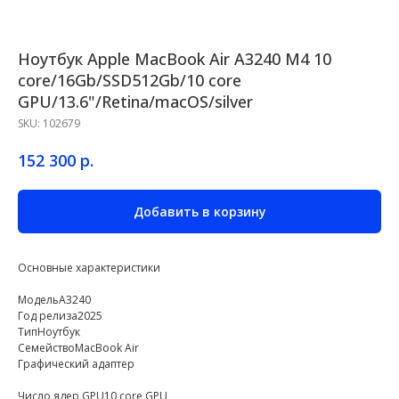
Ноутбук Apple MacBook Air A3240 M4 10
core/16Gb/SSD512Gb/10 core
GPU/13.6"/Retina/macOS/silver
SKU:
102679
р.
152 300
Добавить в корзину
Основные характеристики
МодельA3240
Год релиза2025
ТипНоутбук
СемействоMacBook Air
Графический адаптер
Число ядер GPU10 core GPU