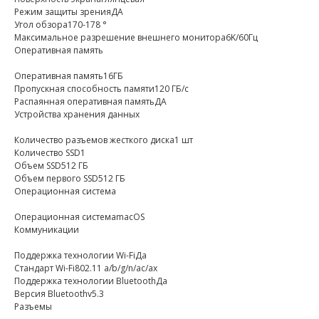
Режим защиты зренияДА
Угол обзора170-178 °
Максимальное разрешение внешнего монитора6K/60Гц
Оперативная память
Оперативная память16ГБ
Пропускная способность памяти120 ГБ/с
Распаянная оперативная памятьДА
Устройства хранения данных
Количество разъемов жесткого диска1 шт
Количество SSD1
Объем SSD512 ГБ
Объем первого SSD512 ГБ
Операционная система
Операционная системаmacOS
Коммуникации
Поддержка технологии Wi-FiДа
Стандарт Wi-Fi802.11 a/b/g/n/ac/ax
Поддержка технологии BluetoothДа
Версия Bluetoothv5.3
Разъемы