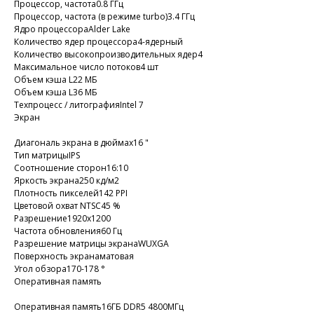
Процессор, частота0.8 ГГц
Процессор, частота (в режиме turbo)3.4 ГГц
Ядро процессораAlder Lake
Количество ядер процессора4-ядерный
Количество высокопроизводительных ядер4
Максимальное число потоков4 шт
Объем кэша L22 МБ
Объем кэша L36 МБ
Техпроцесс / литографияIntel 7
Экран
Диагональ экрана в дюймах16 "
Тип матрицыIPS
Соотношение сторон16:10
Яркость экрана250 кд/м2
Плотность пикселей142 PPI
Цветовой охват NTSC45 %
Разрешение1920x1200
Частота обновления60 Гц
Разрешение матрицы экранаWUXGA
Поверхность экранаматовая
Угол обзора170-178 °
Оперативная память
Оперативная память16ГБ DDR5 4800МГц