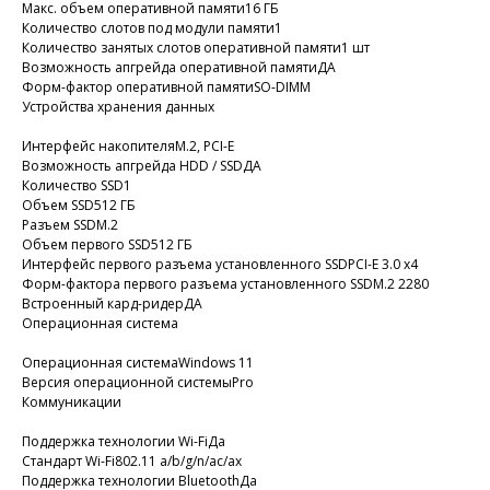
Макс. объем оперативной памяти16 ГБ
Количество слотов под модули памяти1
Количество занятых слотов оперативной памяти1 шт
Возможность апгрейда оперативной памятиДА
Форм-фактор оперативной памятиSO-DIMM
Устройства хранения данных
Интерфейс накопителяM.2, PCI-E
Возможность апгрейда HDD / SSDДА
Количество SSD1
Объем SSD512 ГБ
Разъем SSDM.2
Объем первого SSD512 ГБ
Интерфейс первого разъема установленного SSDPCI-E 3.0 x4
Форм-фактора первого разъема установленного SSDM.2 2280
Встроенный кард-ридерДА
Операционная система
Операционная системаWindows 11
Версия операционной системыPro
Коммуникации
Поддержка технологии Wi-FiДа
Стандарт Wi-Fi802.11 a/b/g/n/ac/ax
Поддержка технологии BluetoothДа