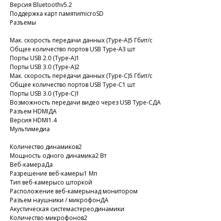
Версия Bluetoothv5.2
Поддержка карт памятиmicroSD
Разъемы
Мак. скорость передачи данных (Type-A)5 Гбит/с
Общее количество портов USB Type-A3 шт
Порты USB 2.0 (Type-A)1
Порты USB 3.0 (Type-A)2
Мак. скорость передачи данных (Type-C)5 Гбит/с
Общее количество портов USB Type-С1 шт
Порты USB 3.0 (Type-C)1
Возможность передачи видео через USB Type-CДА
Разъем HDMIДА
Версия HDMI1.4
Мультимедиа
Количество динамиков2
Мощность одного динамика2 Вт
Веб-камераДа
Разрешение веб-камеры1 Мп
Тип веб-камерысо шторкой
Расположение веб-камерынад монитором
Разъем наушники / микрофонДА
Акустическая системастереодинамики
Количество микрофонов2