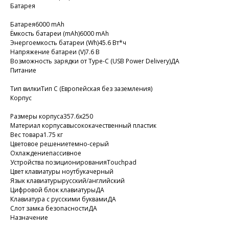
Батарея
Батарея6000 mAh
Ёмкость батареи (mAh)6000 mAh
Энергоемкость батареи (Wh)45.6 Вт*ч
Напряжение батареи (V)7.6 В
Возможность зарядки от Type-C (USB Power Delivery)ДА
Питание
Тип вилкиТип C (Европейская без заземления)
Корпус
Размеры корпуса357.6x250
Материал корпусавысококачественный пластик
Вес товара1.75 кг
Цветовое решениетемно-серый
Охлаждениепассивное
Устройства позиционированияTouchpad
Цвет клавиатуры ноутбукачерный
Язык клавиатурырусский/английский
Цифровой блок клавиатурыДА
Клавиатура с русскими буквамиДА
Слот замка безопасностиДА
Назначение