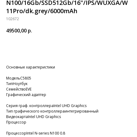
N100/16Gb/SSD512Gb/16"/IPS/WUXGA/W
11Pro/dk.grey/6000mAh
102672
49500,00
р.
Добавить в корзину
Основные характеристики
МодельC5805
ТипНоутбук
СемействоEVE
Графический адаптер
Серия граф. контроллераIntel UHD Graphics
Тип графического контроллераинтегрированный
ВидеокартаIntel UHD Graphics
Процессор
ПроцессорIntel N-series N100 0.8