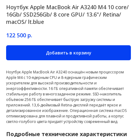
Ноутбук Apple MacBook Air A3240 M4 10 core/
16Gb/ SSD256Gb/ 8 core GPU/ 13.6"/ Retina/
macOS/ lt.blue
р.
122 500
Добавить в корзину
Ноутбук Apple MacBook Air A3240 оснащён новым процессором
Apple M4 с 10-ядерным CPU и 8-ядерным графическим
ускорителем для высокой производительности и
энергоэффективности. 16 ГБ оперативной памяти обеспечивает
стабильную работу в многозадачном режиме. SSD-накопитель
объёмом 256 ГБ обеспечивает быструю загрузку системы и
приложений. 13,6-дюймовый Retina-дисплей передаёт яркое и
детализированное изображение. Операционная система macOS
оптимизирована для плавной и продуктивной работы, а корпус
светло-голубого цвета придаёт устройству современный вид.
Подробные технические характеристики