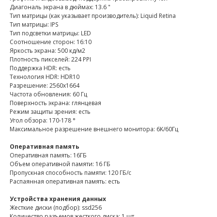
Диагональ экрана в дюймах: 13.6 "
Тип матрицы (как указывает производитель): Liquid Retina
Тип матрицы: IPS
Тип подсветки матрицы: LED
Соотношение сторон: 16:10
Яркость экрана: 500 кд/м2
Плотность пикселей: 224 PPI
Поддержка HDR: есть
Технология HDR: HDR10
Разрешение: 2560x1664
Частота обновления: 60 Гц
Поверхность экрана: глянцевая
Режим защиты зрения: есть
Угол обзора: 170-178 °
Максимальное разрешение внешнего монитора: 6K/60Гц
Оперативная память
Оперативная память: 16ГБ
Объем оперативной памяти: 16 ГБ
Пропускная способность памяти: 120 ГБ/с
Распаянная оперативная память: есть
Устройства хранения данных
Жесткие диски (подбор): ssd256
Количество разъемов жесткого диска: 1 шт